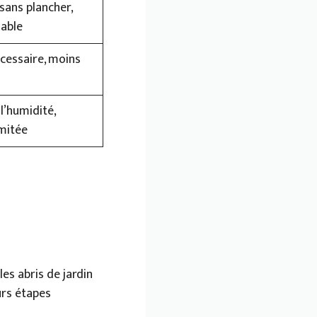
sans plancher,
iable
cessaire, moins
 l’humidité,
imitée
es abris de jardin
urs étapes