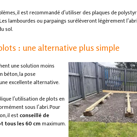
blèmes, il est recommandé d’utiliser des plaques de polysty
. Les lambourdes ou parpaings surélèveront légèrement l’abri
du sol.
plots : une alternative plus simple
chent une solution moins
en béton, la pose
une excellente alternative.
que l’utilisation de plots en
ormément sous l’abri. Pour
n, il est
conseillé de
ot tous les 60 cm
maximum.