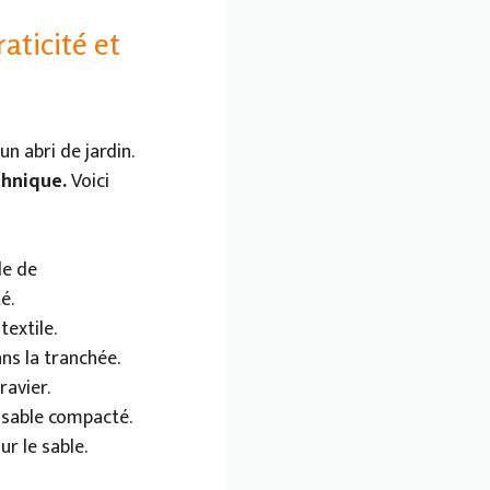
aticité et
n abri de jardin.
chnique.
Voici
le de
é.
textile.
ns la tranchée.
ravier.
 sable compacté.
ur le sable.