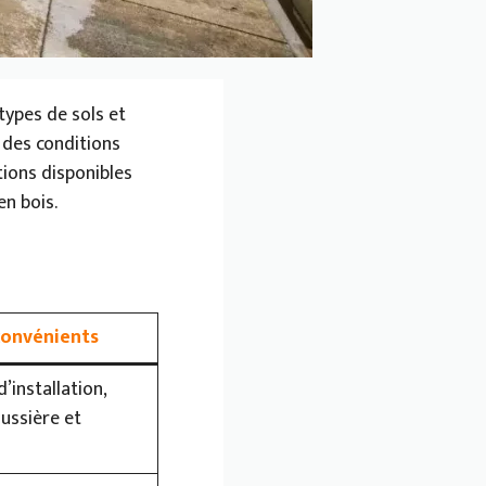
types de sols et
 des conditions
tions disponibles
en bois.
convénients
’installation,
ussière et