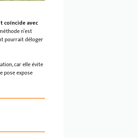
ot coïncide avec
 méthode n’est
ent pourrait déloger
tion, car elle évite
de pose expose