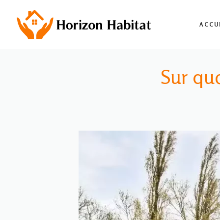
Aller
au
ACCU
contenu
Sur quo