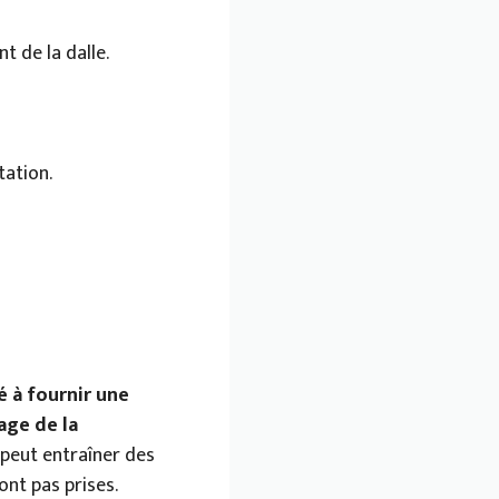
t de la dalle.
tation.
té à fournir une
age de la
 peut entraîner des
ont pas prises.