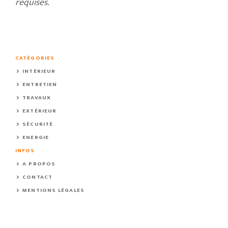
requises.
CATÉGORIES
INTÉRIEUR
ENTRETIEN
TRAVAUX
EXTÉRIEUR
SÉCURITÉ
ENERGIE
INFOS
A PROPOS
CONTACT
MENTIONS LÉGALES