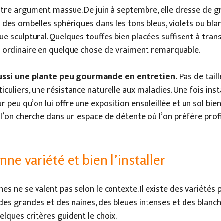
autre argument massue. De juin à septembre, elle dresse de
 des ombelles sphériques dans les tons bleus, violets ou blanc
que sculptural. Quelques touffes bien placées suffisent à tra
e ordinaire en quelque chose de vraiment remarquable.
ussi une plante peu gourmande en entretien.
Pas de taill
culiers, une résistance naturelle aux maladies. Une fois instal
r peu qu’on lui offre une exposition ensoleillée et un sol bien
’on cherche dans un espace de détente où l’on préfère profi
nne variété et bien l’installer
es ne se valent pas selon le contexte. Il existe des variétés 
des grandes et des naines, des bleues intenses et des blanch
elques critères guident le choix.