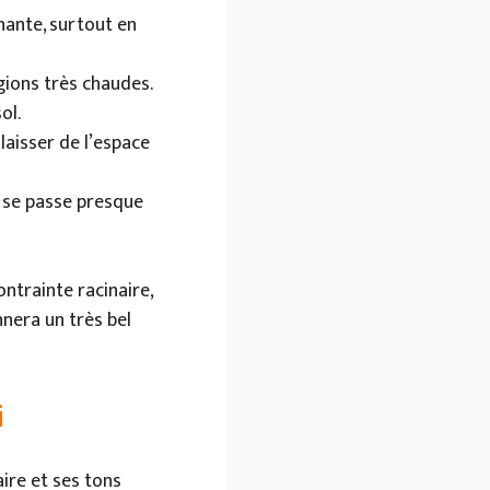
nante, surtout en
gions très chaudes.
ol.
laisser de l’espace
le se passe presque
ntrainte racinaire,
nnera un très bel
i
aire et ses tons