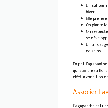
Un
sol bien
hiver.
Elle préfère
On plante le
On respecte 
se développe
Un arrosage 
de soins.
En pot, l’agapanthe
qui stimule sa flor
effet, à condition d
Associer l’a
L’agapanthe est une 