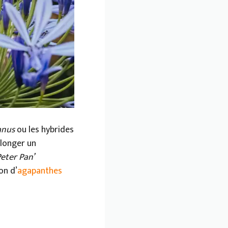
anus
ou les hybrides
 longer un
Peter Pan’
on d’
agapanthes