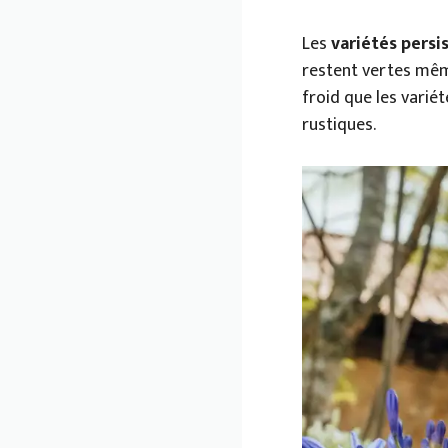
Les
variétés persi
restent vertes même
froid que les varié
rustiques.