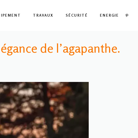
PIN
UIPEMENT
TRAVAUX
SÉCURITÉ
ENERGIE
élégance de l’agapanthe.