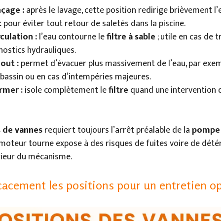
nçage :
après le lavage, cette position redirige brièvement l’
t
pour éviter tout retour de saletés dans la piscine.
culation :
l’eau contourne le
filtre à sable
; utile en cas de 
nostics hydrauliques.
out :
permet d’évacuer plus massivement de l’eau, par exem
 bassin ou en cas d’intempéries majeures.
rmer :
isole complètement le
filtre
quand une intervention do
 de vannes
requiert toujours l’arrêt préalable de la
pompe 
 moteur tourne expose à des risques de fuites voire de détér
térieur du mécanisme.
cacement les positions pour un entretien op