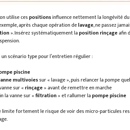
on utilise ces
positions
influence nettement la longévité d
r exemple, après chaque opération de
lavage
, ne passez jama
ation
». Insérez systématiquement la
position rinçage
afin d
spension.
ci un scénario type pour l’entretien régulier :
ompe piscine
vanne multivoies
sur « lavage », puis relancer la pompe qu
 vanne sur «
rinçage
» avant de remettre en marche
in la vanne sur «
filtration
» et rallumer la
pompe piscine
 limite fortement le risque de voir des micro-particules res
age.