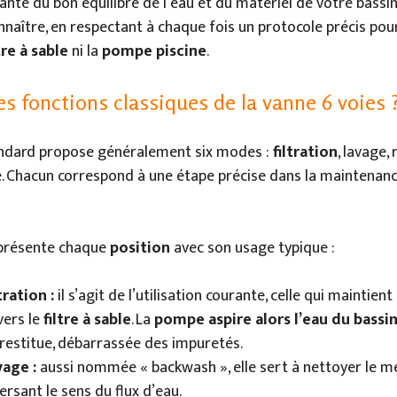
ante du bon équilibre de l’eau et du matériel de votre bassin
nnaître, en respectant à chaque fois un protocole précis pou
tre à sable
ni la
pompe piscine
.
es fonctions classiques de la vanne 6 voies 
ndard propose généralement six modes :
filtration
, lavage, 
. Chacun correspond à une étape précise dans la maintenanc
s présente chaque
position
avec son usage typique :
tration :
il s’agit de l’utilisation courante, celle qui maintient
vers le
filtre à sable
. La
pompe aspire alors l’eau du bassi
la restitue, débarrassée des impuretés.
vage :
aussi nommée « backwash », elle sert à nettoyer le méd
ersant le sens du flux d’eau.