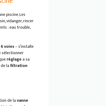
scine
ne piscine. Les
in, vidanger, rincer
ts : eau trouble,
 6 voies
– s’installe
 sélectionner
aque
réglage
a sa
 de la
filtration
tion de la
vanne