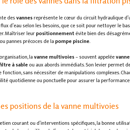
e rôle des vannes dans la filtration pi
ente des
vannes
représente le cœur du circuit hydraulique d’u
flux d’eau selon les besoins, que ce soit pour nettoyer le bass
r. Maîtriser leur
positionnement
évite bien des désagrémen
 ou pannes précoces de la
pompe piscine
.
organisation, la
vanne multivoies
– souvent appelée
vanne
filtre à sable
ou aux abords immédiats. Son levier permet de
 fonction, sans nécessiter de manipulations complexes. Ch
utilité quotidienne ou ponctuelle pour assurer la performance
les positions de la vanne multivoies
retien courant ou d’interventions spécifiques, la bonne utilisa