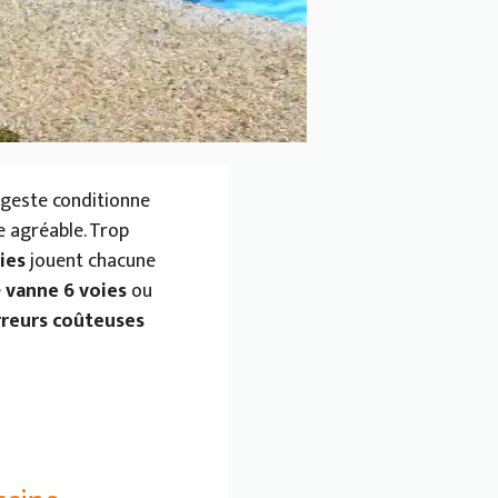
e geste conditionne
e agréable. Trop
ies
jouent chacune
e
vanne 6 voies
ou
rreurs coûteuses