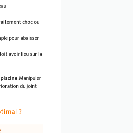
eau
traitement choc ou
ple pour abaisser
it avoir lieu sur la
piscine
. Manipuler
ioration du joint
timal ?