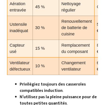
Aération
Nettoyage
45 %
Grat
entravée
régulier
Renouvellement
Ustensile
50-
30 %
de batterie de
inadéquat
€
cuisine
Capteur
Remplacement
80-
15 %
usé
du composant
€
Ventilateur
Changement
60-
10 %
défectueux
ventilateur
€
Privilégiez toujours des casseroles
compatibles induction
.
N’utilisez pas la pleine puissance pour de
toutes petites quantités
.