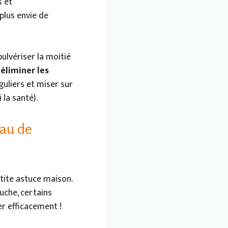
s et
 plus envie de
ulvériser la moitié
à
éliminer les
guliers et miser sur
 la santé).
eau de
etite astuce maison.
uche, certains
er efficacement !