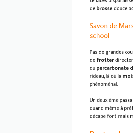
tenaces disparaisse
de
brosse
douce ach
Savon de Marse
school
Pas de grandes cours
de
frotter
directe
du
percarbonate 
rideau, là où la
moi
phénoménal.
Un deuxième passage
quand même à préfé
décape fort, mais m