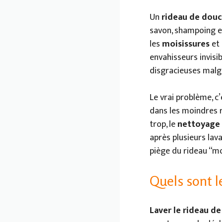
Un
rideau de dou
savon, shampoing et
les
moisissures
et 
envahisseurs invisi
disgracieuses malgr
Le vrai problème, c
dans les moindres r
trop, le
nettoyage 
après plusieurs lav
piège du rideau “mo
Quels sont l
Laver le rideau d