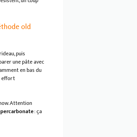
résistent, un coup
éthode old
rideau, puis
éparer une pâte avec
otamment en bas du
 effort
how. Attention
e
percarbonate
: ça