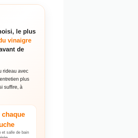
isi, le plus
du vinaigre
 avant de
du rideau avec
entretien plus
 suffire, à
 chaque
uche
 et salle de bain
érée