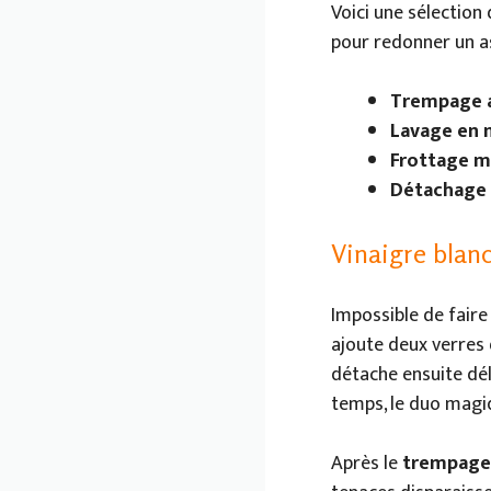
Voici une sélection
pour redonner un a
Trempage a
Lavage en 
Frottage m
Détachage e
Vinaigre blanc
Impossible de faire
ajoute deux verres
détache ensuite dél
temps, le duo magiq
Après le
trempage