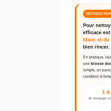
RÉPONSE RAP
Pour nettoy
efficace est
blanc et du
bien rincer.
En pratique, lai
une
brosse do
simple, un pas
condition d’évit
1 à
de trempage co