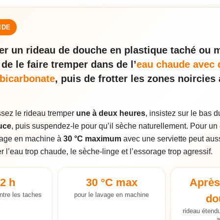
IDE
er un rideau de douche en plastique taché ou mo
 de le faire tremper dans de l’
eau chaude avec 
 bicarbonate
, puis de frotter les zones noircies
ssez le rideau tremper
une à deux heures
, insistez sur le bas 
uce
, puis suspendez-le pour qu’il sèche naturellement. Pour un 
sage en machine à
30 °C maximum
avec une serviette peut aussi
er l’eau trop chaude, le sèche-linge et l’essorage trop agressif.
 2 h
30 °C max
Après
ntre les taches
pour le lavage en machine
do
rideau étendu
a