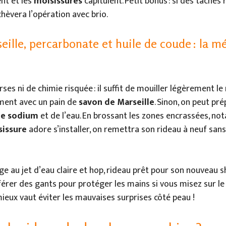
nt et les
moisissures
capitulent. Petit bonus : si des taches 
èvera l’opération avec brio.
ille, percarbonate et huile de coude : la m
es ni de chimie risquée : il suffit de mouiller légèrement le 
ment avec un pain de
savon de Marseille
. Sinon, on peut pr
de sodium
et de l’eau. En brossant les zones encrassées, n
sissure
adore s’installer, on remettra son rideau à neuf sans
 au jet d’eau claire et hop, rideau prêt pour son nouveau s
rer des gants pour protéger les mains si vous misez sur l
ieux vaut éviter les mauvaises surprises côté peau !