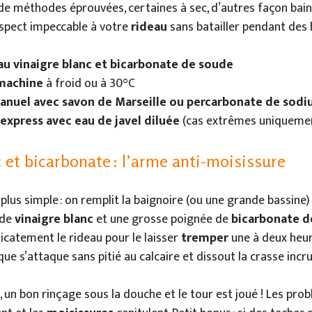
 de méthodes éprouvées, certaines à sec, d’autres façon ba
spect impeccable à votre
rideau
sans batailler pendant des 
u vinaigre blanc et bicarbonate de soude
machine
à froid ou à 30°C
anuel avec savon de Marseille ou percarbonate de sod
xpress avec eau de javel diluée
(cas extrêmes uniqueme
 et bicarbonate : l’arme anti-moisissure
 plus simple : on remplit la baignoire (ou une grande bassine
 de
vinaigre blanc
et une grosse poignée de
bicarbonate d
icatement le rideau pour le laisser
tremper
une à deux heur
ue s’attaque sans pitié au calcaire et dissout la crasse incr
, un bon rinçage sous la douche et le tour est joué ! Les pr