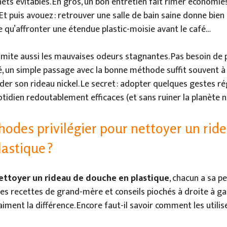
s évitables. En gros, un bon entretien fait rimer économie
Et puis avouez : retrouver une salle de bain saine donne bien
 qu’affronter une étendue plastic-moisie avant le café…
imite aussi les mauvaises odeurs stagnantes. Pas besoin de p
é, un simple passage avec la bonne méthode suffit souvent 
der son rideau nickel. Le secret : adopter quelques gestes ré
tidien redoutablement efficaces (et sans ruiner la planète ni
odes privilégier pour nettoyer un rid
astique ?
ettoyer un rideau de douche en plastique
, chacun a sa p
es recettes de grand-mère et conseils piochés à droite à ga
iment la différence. Encore faut-il savoir comment les utilis