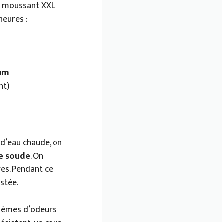
in moussant XXL
heures :
ium
nt)
) d’eau chaude, on
e soude
. On
es. Pendant ce
ustée.
oblèmes d’odeurs