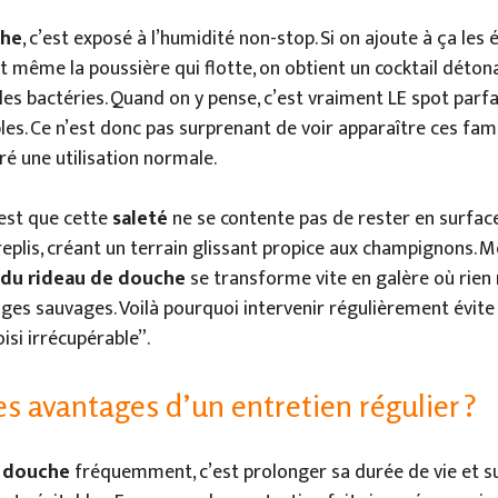
che
, c’est exposé à l’humidité non-stop. Si on ajoute à ça les
 même la poussière qui flotte, on obtient un cocktail déton
les bactéries. Quand on y pense, c’est vraiment LE spot parfa
bles. Ce n’est donc pas surprenant de voir apparaître ces f
é une utilisation normale.
’est que cette
saleté
ne se contente pas de rester en surface :
eplis, créant un terrain glissant propice aux champignons. Mo
du rideau de douche
se transforme vite en galère où rien
ages sauvages. Voilà pourquoi intervenir régulièrement évit
isi irrécupérable”.
es avantages d’un entretien régulier ?
e douche
fréquemment, c’est prolonger sa durée de vie et su