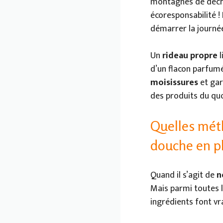
montagnes de déchet
écoresponsabilité ! 
démarrer la journée
Un
rideau propre
l
d’un flacon parfum
moisissures
et gar
des produits du quo
Quelles méth
douche en pl
Quand il s’agit de
n
Mais parmi toutes l
ingrédients font vra