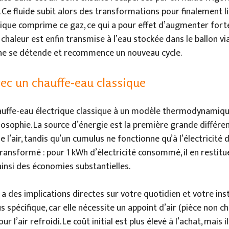
Ce fluide subit alors des transformations pour finalement li
ique comprime ce gaz, ce qui a pour effet d’augmenter for
chaleur est enfin transmise à l’eau stockée dans le ballon vi
e ne se détende et recommence un nouveau cycle.
vec un chauffe-eau classique
auffe-eau électrique classique à un modèle thermodynamique
ophie. La source d’énergie est la première grande différence 
e l’air, tandis qu’un cumulus ne fonctionne qu’à l’électricité d
ansformé : pour 1 kWh d’électricité consommé, il en restitu
ainsi des économies substantielles.
 des implications directes sur votre quotidien et votre insta
lus spécifique, car elle nécessite un appoint d’air (pièce non 
r l’air refroidi. Le coût initial est plus élevé à l’achat, mais 