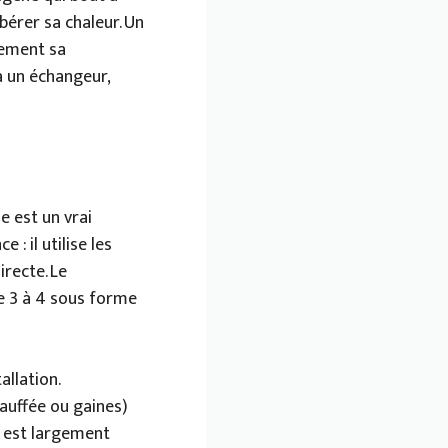
bérer sa chaleur. Un
tement sa
a un échangeur,
 est un vrai
: il utilise les
irecte. Le
e 3 à 4 sous forme
llation.
chauffée ou gaines)
il est largement