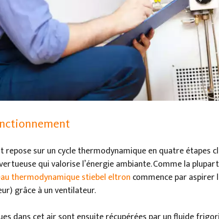
onctionnement
 repose sur un cycle thermodynamique en quatre étapes clé
ertueuse qui valorise l’énergie ambiante. Comme la plupar
eau thermodynamique stiebel eltron
commence par aspirer l
eur) grâce à un ventilateur.
ues dans cet air sont ensuite récupérées par un fluide frigor