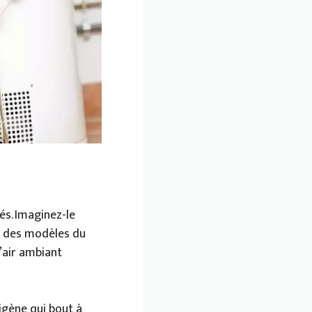
s. Imaginez-le
t des modèles du
’air ambiant
igène qui bout à