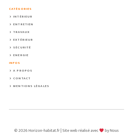
CATÉGORIES
INTÉRIEUR
ENTRETIEN
TRAVAUX
EXTÉRIEUR
SÉCURITÉ
ENERGIE
INFOS
A PROPOS
CONTACT
MENTIONS LÉGALES
© 2026 Horizon-habitat.fr | Site web réalisé avec
by Nous