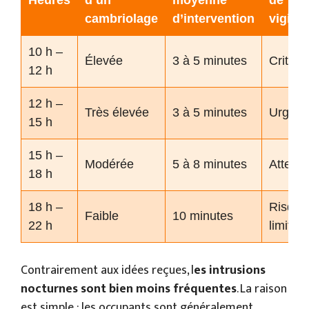
cambriolage
d’intervention
vigila
10 h –
Élevée
3 à 5 minutes
Critiqu
12 h
12 h –
Très élevée
3 à 5 minutes
Urgent
15 h
15 h –
Modérée
5 à 8 minutes
Attenti
18 h
18 h –
Risque
Faible
10 minutes
22 h
limité
Contrairement aux idées reçues, l
es intrusions
nocturnes sont bien moins fréquentes
. La raison
est simple : les occupants sont généralement