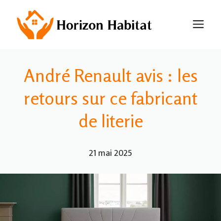
Aller
au
M
contenu
André Renault avis : les
retours sur ce fabricant
de literie
21 mai 2025