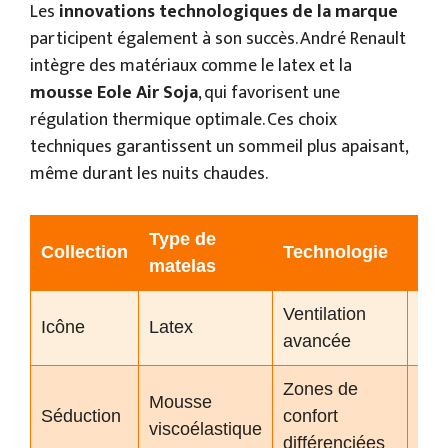
Les
innovations technologiques de la marque
participent également à son succès. André Renault
intègre des matériaux comme le latex et la
mousse Eole Air Soja
, qui favorisent une
régulation thermique optimale. Ces choix
techniques garantissent un sommeil plus apaisant,
même durant les nuits chaudes.
Type de
Pri
Collection
Technologie
matelas
mo
Ventilation
1 2
Icône
Latex
avancée
€
Zones de
Mousse
1 8
Séduction
confort
viscoélastique
€
différenciées