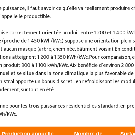
 puissance, il faut savoir ce qu’elle va réellement produire ch
’appelle le productible.
xoise correctement orientée produit entre 1 200 et 1 400 kWh
 (proche de 1 450 kWh/kWc) suppose une orientation plein su
t aucun masque (arbre, cheminée, bâtiment voisin). En conditi
ations atteignent 1 200 à 1 350 kWh/kWc. Pour comparaison, e
n produit 900 à 1 100 kWh/kWc. Aix bénéficie d’environ 2 800
nuel et se situe dans la zone climatique la plus favorable de
mistral apporte un bonus discret : en refroidissant les modul
ndement, surtout en été.
onne pour les trois puissances résidentielles standard, en pr
Wh/kWc.
Production annuelle
Nombre de
Surfa