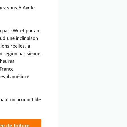
ez vous. À Aix, le
 par kWc et par an.
d, une inclinaison
ons réelles, la
n région parisienne,
 heures
 France
es, il améliore
enant un productible
ce de toiture