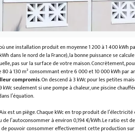
où une installation produit en moyenne 1 200 à 1 400 kWh pa
 kWh dans le nord de la France), la bonne puissance se calcule
lle, pas sur la surface de votre maison. Concrètement, pour
e 80 à 130 m² consommant entre 6 000 et 10 000 kWh par a
illeur compromis
. On descend à 3 kWc pour les petites mai
9 kWc seulement si une pompe à chaleur, une piscine chauffé
dans l’équation.
ix est un piège. Chaque kWc en trop produit de l’électricit
u de l’autoconsommer à environ 0,194 €/kWh. Le ratio est de 
ûr de pouvoir consommer effectivement cette production sur 