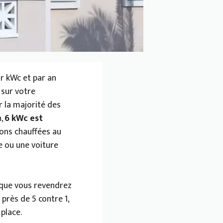
r kWc et par an
 sur votre
 la majorité des
n,
6 kWc est
sons chauffées au
e ou une voiture
é que vous revendrez
près de 5 contre 1,
place.