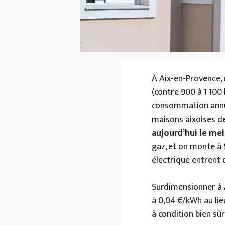
À Aix-en-Provence, 
(contre 900 à 1 100
consommation annue
maisons aixoises d
aujourd’hui le me
gaz, et on monte à 
électrique entrent 
Surdimensionner à A
à 0,04 €/kWh au lie
à condition bien s