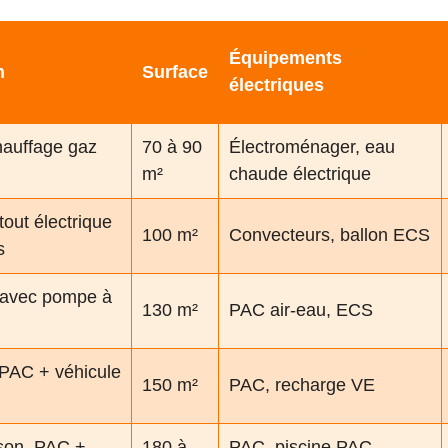
Équipements
n
Surface
électriques
hauffage gaz
70 à 90
Électroménager, eau
m²
chaude électrique
tout électrique
100 m²
Convecteurs, ballon ECS
s
e avec pompe à
130 m²
PAC air-eau, ECS
PAC + véhicule
150 m²
PAC, recharge VE
son, PAC +
180 à
PAC, piscine PAC,